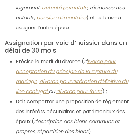
logement,
autorité parentale
, résidence des
enfants,
pension alimentaire
) et autorise à
assigner l’autre époux.
Assignation par voie d’huissier dans un
délai de 30 mois
Précise le motif du divorce (
d
ivorce pour
acceptation du principe de la rupture du
mariage
,
divorce pour altération définitive du
lien conjugal
ou
divorce pour faute
) ;
Doit comporter une proposition de règlement
des intérêts pécuniaires et patrimoniaux des
époux (
description des biens communs et
propres, répartition des biens
).